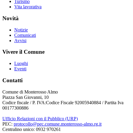
Turismo
Vita lavorativa
Novità
Notizie
Comunicati
Avvisi
Vivere il Comune
Luoghi
Eventi
Contatti
Comune di Monterosso Almo
Piazza San Giovanni, 10
Codice fiscale / P. IVA:Codice Fiscale 92005940884 / Partita Iva
00177300886
Ufficio Relazioni con il Pubblico (URP)
PEC:
protocollo@pec.comune.monterosso-almo.rg.it
Centralino unico: 0932 970261