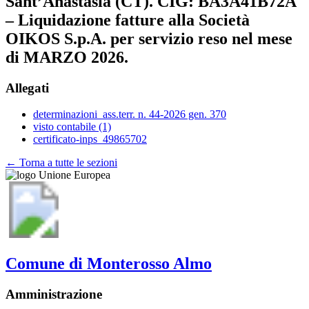
Sant’Anastasia (CT). CIG: BA3A41B72A
– Liquidazione fatture alla Società
OIKOS S.p.A. per servizio reso nel mese
di MARZO 2026.
Allegati
determinazioni_ass.terr. n. 44-2026 gen. 370
visto contabile (1)
certificato-inps_49865702
← Torna a tutte le sezioni
Comune di Monterosso Almo
Amministrazione